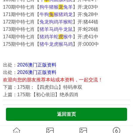
170期中特七肖【
狗牛猪猴
龙
兔羊
】开:龙03中
171期中特七肖【
牛狗
兔
猴猪鸡龙
】开:兔28中
172期中特七肖【
兔龙狗鸡羊猴蛇
】开:猪44错
173期中特七肖【
猪羊马鸡牛龙鼠
】开:蛇26错
174期中特七肖【
猪鸡羊蛇
虎
猴牛
】开:虎41中
175期中特七肖【
猪牛龙虎猴马鸡
】开:0000中
出处：
2026澳门正版资料
出处：
2026澳门正版资料
欢迎向您的朋友推荐本站或本资料，一起交流！
下篇：175期：【四虎归山】特码单双
上篇：175期:【初心依旧】绝杀四肖
返回首页