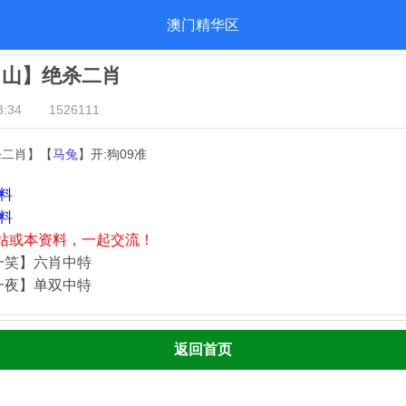
澳门精华区
出山】绝杀二肖
:34
1526111
杀二肖】【
马兔
】开:狗09准
资料
资料
站或本资料，一起交流！
一笑】六肖中特
一夜】单双中特
返回首页