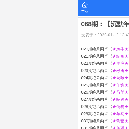
首页
068期：【沉默
发表于：2026-01-12 12:43
020期绝杀两肖《
★鸡牛★
021期绝杀两肖《
★蛇兔★
022期绝杀两肖《
★羊虎★
023期绝杀两肖《
★猴鸡★
024期绝杀两肖《
★龙猴★
025期绝杀两肖《
★羊狗★
026期绝杀两肖《
★马羊★
027期绝杀两肖《
★蛇猴★
028期绝杀两肖《
★兔狗★
029期绝杀两肖《
★羊马★
030期绝杀两肖《
★狗猪★
031期绝杀两肖《
★兔猴★