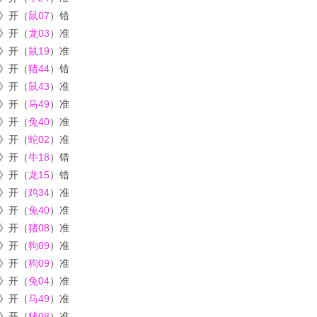
》开（
鼠07
）错
》开（
龙03
）准
》开（
鼠19
）准
》开（
猪44
）错
》开（
鼠43
）准
》开（
马49
）准
》开（
兔40
）准
》开（
蛇02
）准
》开（
牛18
）错
》开（
龙15
）错
》开（
鸡34
）准
》开（
兔40
）准
》开（
猪08
）准
》开（
狗09
）准
》开（
狗09
）准
》开（
兔04
）准
》开（
马49
）准
》开（
猪08
）准