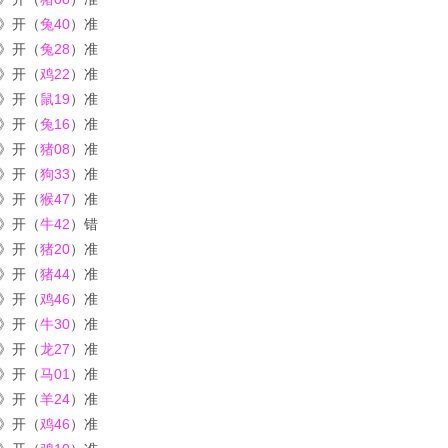
》开（
兔40
）准
》开（
兔28
）准
》开（
鸡22
）准
》开（
鼠19
）准
》开（
兔16
）准
》开（
猪08
）准
》开（
狗33
）准
》开（
猴47
）准
》开（
牛42
）错
》开（
猪20
）准
》开（
猪44
）准
》开（
鸡46
）准
》开（
牛30
）准
》开（
龙27
）准
》开（
马01
）准
》开（
羊24
）准
》开（
鸡46
）准