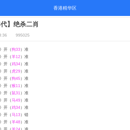
香港精华区
年代】绝杀二肖
:36
995025
》开（
狗33
）准
》开（
羊12
）准
》开（
鸡34
）准
》开（
虎29
）准
》开（
狗45
）准
》开（
猴11
）准
》开（
鼠31
）准
》开（
马49
）准
》开（
鸡34
）准
》开（
马13
）错
》开（
羊48
）准
》开（
羊24
）准