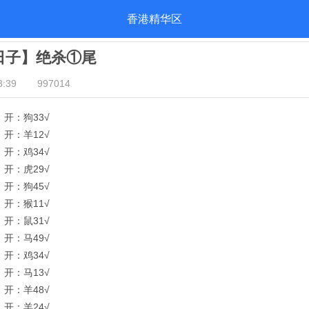
香港精华区
静日子】绝杀①尾
:39
997014
】开：狗33√
】开：羊12√
】开：鸡34√
】开：虎29√
】开：狗45√
】开：猴11√
】开：鼠31√
】开：马49√
】开：鸡34√
】开：马13√
】开：羊48√
】开：羊24√