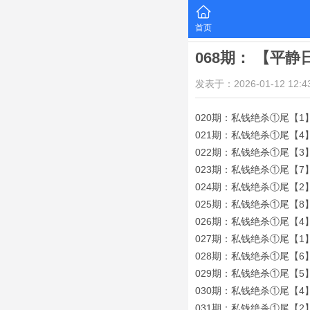
首页
068期： 【平
发表于：2026-01-12 12:43
020期：私钱绝杀①尾【1
021期：私钱绝杀①尾【4
022期：私钱绝杀①尾【3
023期：私钱绝杀①尾【7
024期：私钱绝杀①尾【2
025期：私钱绝杀①尾【8
026期：私钱绝杀①尾【4
027期：私钱绝杀①尾【1
028期：私钱绝杀①尾【6
029期：私钱绝杀①尾【5
030期：私钱绝杀①尾【4
031期：私钱绝杀①尾【2