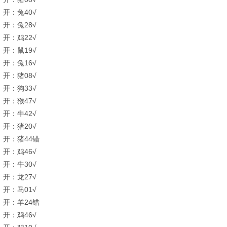
】开：兔40√
】开：兔28√
】开：鸡22√
】开：鼠19√
】开：兔16√
】开：猪08√
】开：狗33√
】开：猴47√
】开：牛42√
】开：猪20√
】开：猪44错
】开：鸡46√
】开：牛30√
】开：龙27√
】开：马01√
】开：羊24错
】开：鸡46√