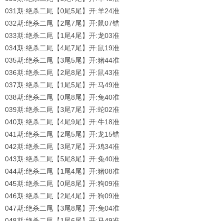
031期:绝杀二尾【0尾5
尾】开:羊24准
032期:绝杀二尾【2尾7
尾】开:鼠07错
033期:绝杀二尾【1尾4
尾】开:龙03准
034期:绝杀二尾【4尾7
尾】开:鼠19准
035期:绝杀二尾【3尾5
尾】开:猪44准
036期:绝杀二尾【2尾8
尾】开:鼠43准
037期:绝杀二尾【1尾5
尾】开:马49准
038期:绝杀二尾【0尾8
尾】开:兔40准
039期:绝杀二尾【3尾7
尾】开:蛇02准
040期:绝杀二尾【4尾9
尾】开:牛18准
041期:绝杀二尾【2尾5
尾】开:龙15错
042期:绝杀二尾【3尾7
尾】开:鸡34准
043期:绝杀二尾【5尾8
尾】开:兔40准
044期:绝杀二尾【1尾4
尾】开:猪08准
045期:绝杀二尾【0尾8
尾】开:狗09准
046期:绝杀二尾【2尾4
尾】开:狗09准
047期:绝杀二尾【3尾8
尾】开:兔04准
048期:绝杀二尾【1尾6
尾】开:马49准