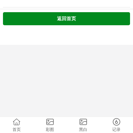
返回首页
首页
彩图
黑白
记录