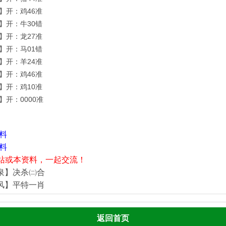
】开：鸡46准
】开：牛30错
】开：龙27准
】开：马01错
】开：羊24准
】开：鸡46准
】开：鸡10准
】开：0000准
资料
资料
站或本资料，一起交流！
九泉】决杀㈡合
藏风】平特一肖
返回首页