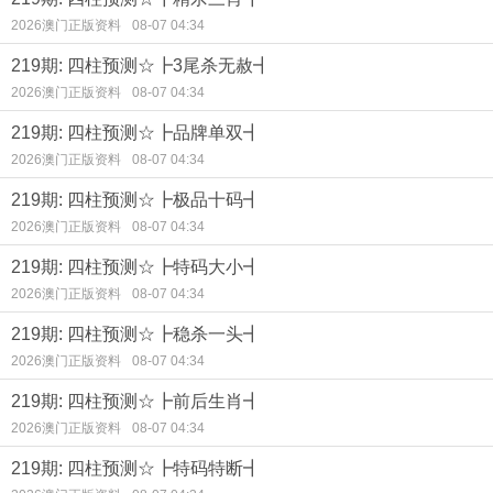
2026澳门正版资料
08-07 04:34
219期: 四柱预测☆┣3尾杀无赦┫
2026澳门正版资料
08-07 04:34
219期: 四柱预测☆┣品牌单双┫
2026澳门正版资料
08-07 04:34
219期: 四柱预测☆┣极品十码┫
2026澳门正版资料
08-07 04:34
219期: 四柱预测☆┣特码大小┫
2026澳门正版资料
08-07 04:34
219期: 四柱预测☆┣稳杀一头┫
2026澳门正版资料
08-07 04:34
219期: 四柱预测☆┣前后生肖┫
2026澳门正版资料
08-07 04:34
219期: 四柱预测☆┣特码特断┫