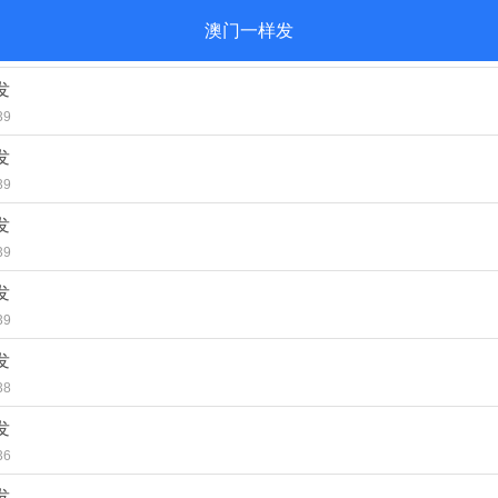
澳门一样发
发
39
发
39
发
39
发
39
发
38
发
36
发