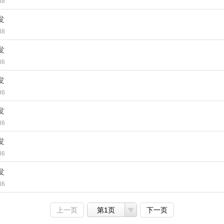
38
发
38
发
36
发
36
发
36
发
36
发
36
上一页
第1页
下一页