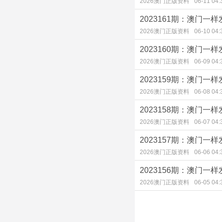
2026澳门正版资料
06-11 04:
2023161期：澳门一样
2026澳门正版资料
06-10 04:
2023160期：澳门一样
2026澳门正版资料
06-09 04:
2023159期：澳门一样
2026澳门正版资料
06-08 04:
2023158期：澳门一样
2026澳门正版资料
06-07 04:
2023157期：澳门一样
2026澳门正版资料
06-06 04:
2023156期：澳门一样
2026澳门正版资料
06-05 04: