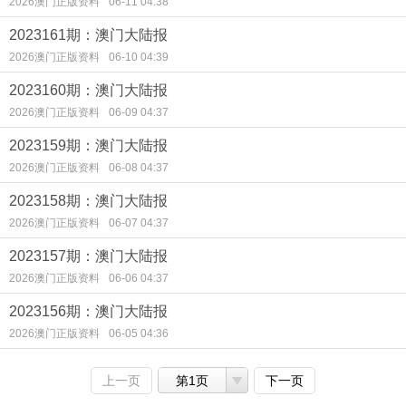
2026澳门正版资料
06-11 04:38
2023161期：澳门大陆报
2026澳门正版资料
06-10 04:39
2023160期：澳门大陆报
2026澳门正版资料
06-09 04:37
2023159期：澳门大陆报
2026澳门正版资料
06-08 04:37
2023158期：澳门大陆报
2026澳门正版资料
06-07 04:37
2023157期：澳门大陆报
2026澳门正版资料
06-06 04:37
2023156期：澳门大陆报
2026澳门正版资料
06-05 04:36
上一页
第1页
下一页