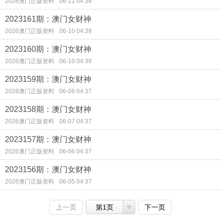
2026澳门正版资料
06-11 04:38
2023161期：澳门女财神
2026澳门正版资料
06-10 04:39
2023160期：澳门女财神
2026澳门正版资料
06-10 04:39
2023159期：澳门女财神
2026澳门正版资料
06-08 04:37
2023158期：澳门女财神
2026澳门正版资料
06-07 04:37
2023157期：澳门女财神
2026澳门正版资料
06-06 04:37
2023156期：澳门女财神
2026澳门正版资料
06-05 04:37
上一页
第1页
下一页