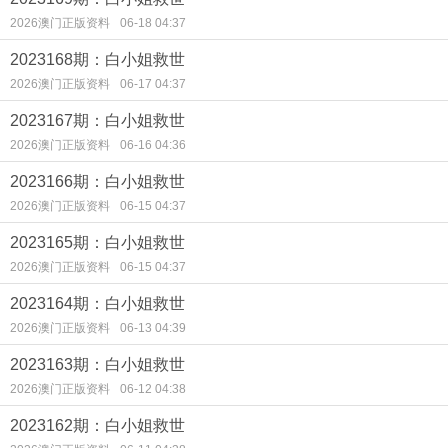
2026澳门正版资料
06-18 04:37
2023168期：白小姐救世
2026澳门正版资料
06-17 04:37
2023167期：白小姐救世
2026澳门正版资料
06-16 04:36
2023166期：白小姐救世
2026澳门正版资料
06-15 04:37
2023165期：白小姐救世
2026澳门正版资料
06-15 04:37
2023164期：白小姐救世
2026澳门正版资料
06-13 04:39
2023163期：白小姐救世
2026澳门正版资料
06-12 04:38
2023162期：白小姐救世