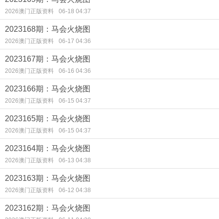
2026澳门正版资料
06-18 04:37
2023168期：马会火烧图
2026澳门正版资料
06-17 04:36
2023167期：马会火烧图
2026澳门正版资料
06-16 04:36
2023166期：马会火烧图
2026澳门正版资料
06-15 04:37
2023165期：马会火烧图
2026澳门正版资料
06-15 04:37
2023164期：马会火烧图
2026澳门正版资料
06-13 04:38
2023163期：马会火烧图
2026澳门正版资料
06-12 04:38
2023162期：马会火烧图