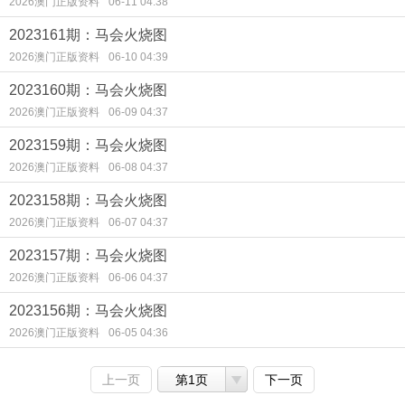
2026澳门正版资料
06-11 04:38
2023161期：马会火烧图
2026澳门正版资料
06-10 04:39
2023160期：马会火烧图
2026澳门正版资料
06-09 04:37
2023159期：马会火烧图
2026澳门正版资料
06-08 04:37
2023158期：马会火烧图
2026澳门正版资料
06-07 04:37
2023157期：马会火烧图
2026澳门正版资料
06-06 04:37
2023156期：马会火烧图
2026澳门正版资料
06-05 04:36
上一页
第1页
下一页